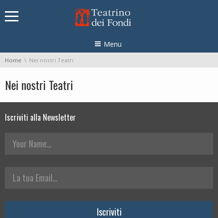
Skip navigation
Menu
You are here:
Home
Nei nostri Teatri
Nei nostri Teatri
Iscriviti alla Newsletter
Your Name
La tua Email