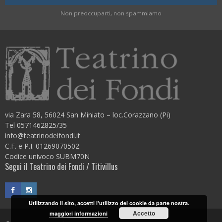
Non preoccuparti, non spammiamo
via Zara 58, 56024 San Miniato – loc.Corazzano (Pi)
Tel 0571462825/35
info@teatrinodeifondi.it
C.F. e P.I. 01269070502
Codice univoco SUBM70N
Segui il Teatrino dei Fondi / Titivillus
Utilizzando il sito, accetti l'utilizzo dei cookie da parte nostra.
Accetto
maggiori informazioni