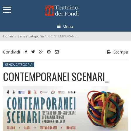
Skip navigation
Menu
You are here:
Home
Senza categoria
CONTEMPORANEI SCENARI_
Condividi
Stampa
Posted in:
SENZA CATEGORIA
CONTEMPORANEI SCENARI_