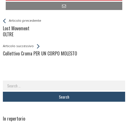
Leggi
Back
Articolo precedente
All
Lost Movement
Entries
OLTRE
Articolo successivo
Collettivo Croma PER UN CORPO MOLESTO
Search
for:
In repertorio