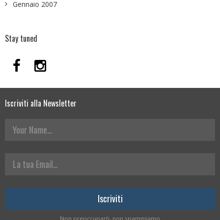
Gennaio 2007
Stay tuned
Iscriviti alla Newsletter
Your Name
La tua Email
Non preoccuparti, non spammiamo