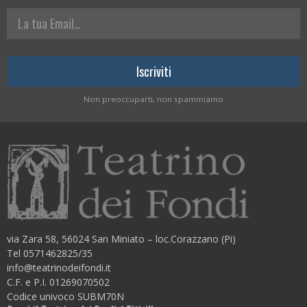
La tua Email
Non preoccuparti, non spammiamo
via Zara 58, 56024 San Miniato – loc.Corazzano (Pi)
Tel 0571462825/35
info@teatrinodeifondi.it
C.F. e P.I. 01269070502
Codice univoco SUBM70N