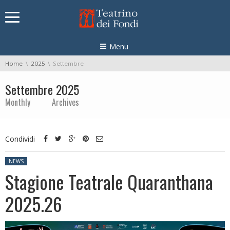
Skip navigation
Menu
You are here:
Home
2025
Settembre
Settembre 2025
Monthly Archives
Condividi
Posted in:
NEWS
Stagione Teatrale Quaranthana
2025.26