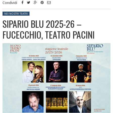
Condividi
Posted in:
NEI NOSTRI TEATRI
SIPARIO BLU 2025-26 –
FUCECCHIO, TEATRO PACINI