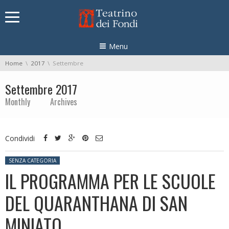
Skip navigation
Menu
You are here:
Home
2017
Settembre
Settembre 2017
Monthly Archives
Condividi
Posted in:
SENZA CATEGORIA
IL PROGRAMMA PER LE SCUOLE
DEL QUARANTHANA DI SAN
MINIATO