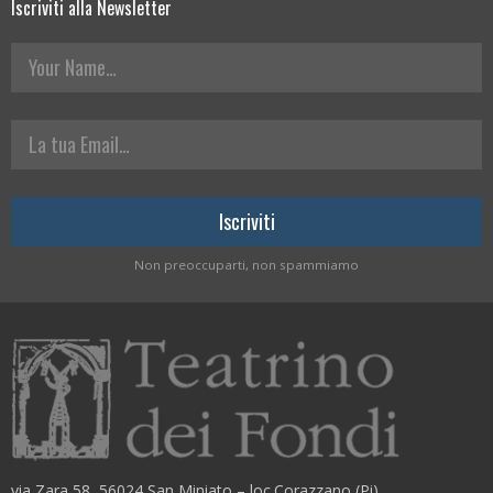
Iscriviti alla Newsletter
Your Name
La tua Email
Non preoccuparti, non spammiamo
via Zara 58, 56024 San Miniato – loc.Corazzano (Pi)