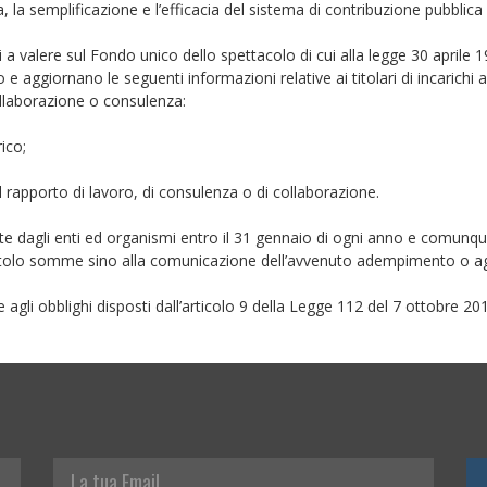
, la semplificazione e l’efficacia del sistema di contribuzione pubblica
ati a valere sul Fondo unico dello spettacolo di cui alla legge 30 aprile 
 aggiornano le seguenti informazioni relative ai titolari di incarichi amm
 collaborazione o consulenza:
rico;
 rapporto di lavoro, di consulenza o di collaborazione.
te dagli enti ed organismi entro il 31 gennaio di ogni anno e comunq
titolo somme sino alla comunicazione dell’avvenuto adempimento o 
agli obblighi disposti dall’articolo 9 della Legge 112 del 7 ottobre 20
La tua Email