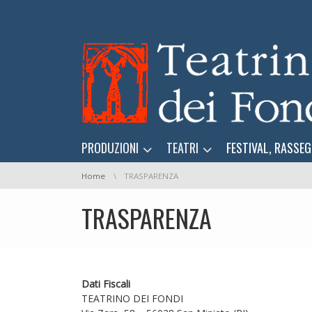
Skip navigation
Skip navigation
PRODUZIONI
TEATRI
FESTIVAL, RASSEG
You are here:
Home
TRASPARENZA
TRASPARENZA
Dati Fiscali
TEATRINO DEI FONDI