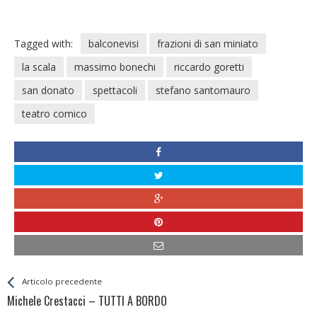
Tagged with:
balconevisi
frazioni di san miniato
la scala
massimo bonechi
riccardo goretti
san donato
spettacoli
stefano santomauro
teatro comico
Leggi
Back
Articolo precedente
All
Michele Crestacci – TUTTI A BORDO
Entries