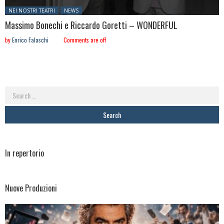
Posted in:
NEI NOSTRI TEATRI
NEWS
Massimo Bonechi e Riccardo Goretti – WONDERFUL
by
Enrico Falaschi
Comments are off
Search
for:
In repertorio
Nuove Produzioni