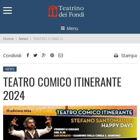
Skip navigation
Menu
You are here:
Home
News
TEATRO COMICO ITINERANTE 2024
Condividi
Stampa
Posted in:
NEWS
TEATRO COMICO ITINERANTE
2024