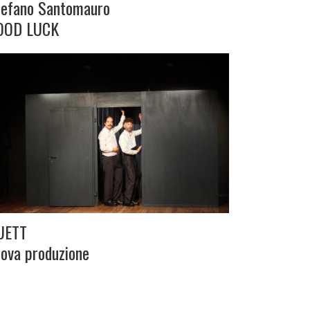
tefano Santomauro
OOD LUCK
UETT
ova produzione