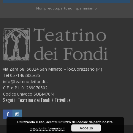
Non preoccuparti, non spammiamo
via Zara 58, 56024 San Miniato – loc.Corazzano (Pi)
Tel 0571462825/35
info@teatrinodeifondi.it
C.F. e P.I. 01269070502
Codice univoco SUBM70N
Segui il Teatrino dei Fondi / Titivillus
Utilizzando il sito, accetti l'utilizzo dei cookie da parte nostra.
Accetto
maggiori informazioni