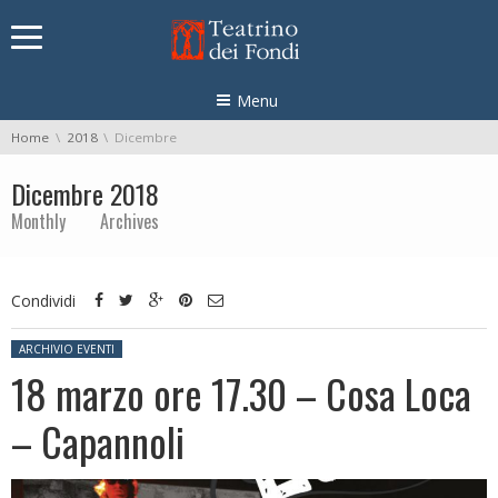
Skip navigation
Menu
You are here:
Home
2018
Dicembre
Dicembre 2018
Monthly Archives
Condividi
Posted in:
ARCHIVIO EVENTI
18 marzo ore 17.30 – Cosa Loca
– Capannoli