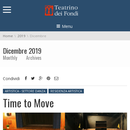
Skip navigation
Menu
You are here:
Home
2019
Dicembre
Dicembre 2019
Monthly Archives
Condividi
Posted in:
ARTISTICA - SETTORE DANZA
RESIDENZA ARTISTICA
Time to Move