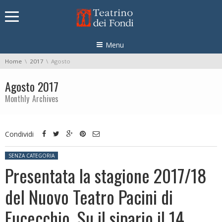
Skip navigation
Menu
You are here:
Home
2017
Agosto
Agosto 2017
Monthly Archives
Condividi
Posted in:
SENZA CATEGORIA
Presentata la stagione 2017/18
del Nuovo Teatro Pacini di
Fucecchio. Su il sipario il 14