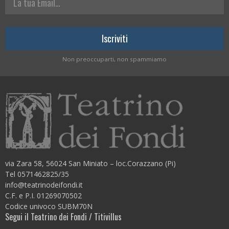
Non preoccuparti, non spammiamo
via Zara 58, 56024 San Miniato – loc.Corazzano (Pi)
Tel 0571462825/35
info@teatrinodeifondi.it
C.F. e P.I. 01269070502
Codice univoco SUBM70N
Segui il Teatrino dei Fondi / Titivillus