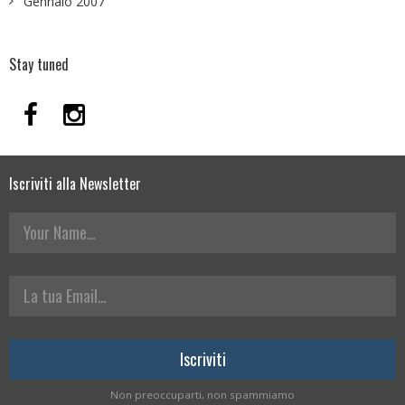
Gennaio 2007
Stay tuned
Iscriviti alla Newsletter
Your Name
La tua Email
Non preoccuparti, non spammiamo