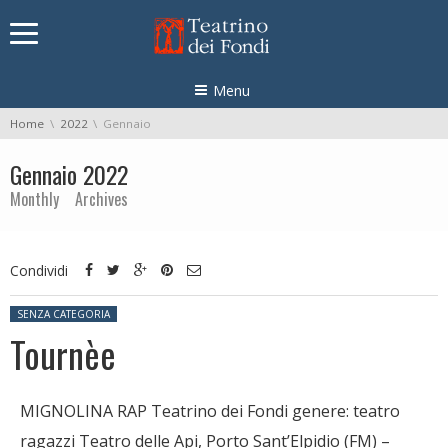
Skip navigation
Menu
You are here:
Home
2022
Gennaio
Gennaio 2022
Monthly Archives
Condividi
Posted in:
SENZA CATEGORIA
Tournèe
MIGNOLINA RAP Teatrino dei Fondi genere: teatro
ragazzi Teatro delle Api, Porto Sant’Elpidio (FM) –