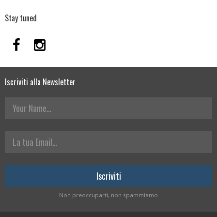
Stay tuned
Iscriviti alla Newsletter
Your Name
La tua Email
Non preoccuparti, non spammiamo