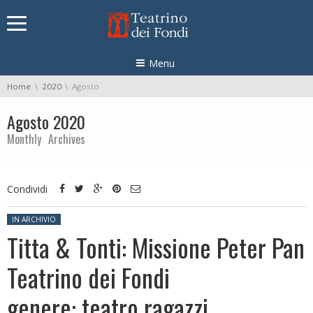
Skip navigation
Menu
You are here:
Home
2020
Agosto
Agosto 2020
Monthly Archives
Condividi
Posted in:
IN ARCHIVIO
Titta & Tonti: Missione Peter Pan
Teatrino dei Fondi
genere: teatro ragazzi