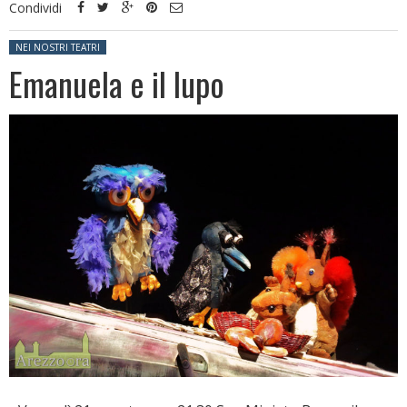
Condividi
Posted in:
NEI NOSTRI TEATRI
Emanuela e il lupo