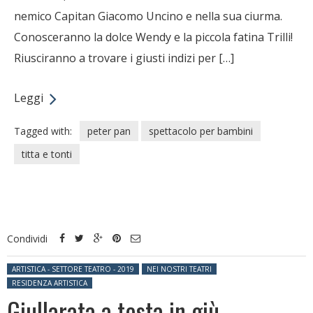
nemico Capitan Giacomo Uncino e nella sua ciurma.
Conosceranno la dolce Wendy e la piccola fatina Trilli!
Riusciranno a trovare i giusti indizi per […]
Leggi
Tagged with:
peter pan
spettacolo per bambini
titta e tonti
Condividi
Posted in:
ARTISTICA - SETTORE TEATRO - 2019
NEI NOSTRI TEATRI
RESIDENZA ARTISTICA
Giullarata a testa in giù