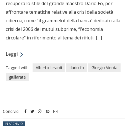
recupera lo stile del grande maestro Dario Fo, per
affrontare tematiche relative alla crisi della società
odierna; come “il grammelot della banca” dedicato alla
crisi del 2006 dei mutui subprime, “l’economia
circolare” in riferimento al tema dei rifiuti, […]
Leggi
Tagged with:
Alberto Ierardi
dario fo
Giorgio Vierda
giullarata
Condividi
Posted in:
IN ARCHIVIO