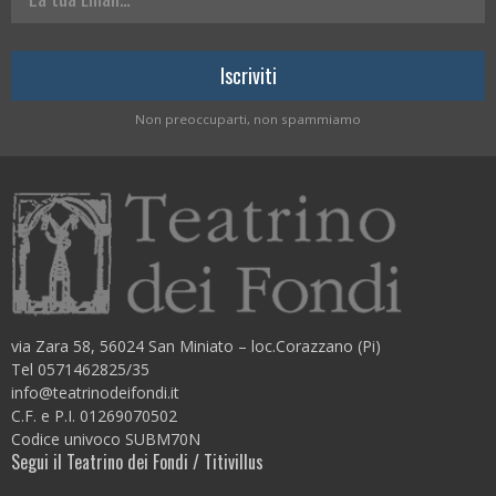
Non preoccuparti, non spammiamo
via Zara 58, 56024 San Miniato – loc.Corazzano (Pi)
Tel 0571462825/35
info@teatrinodeifondi.it
C.F. e P.I. 01269070502
Codice univoco SUBM70N
Segui il Teatrino dei Fondi / Titivillus