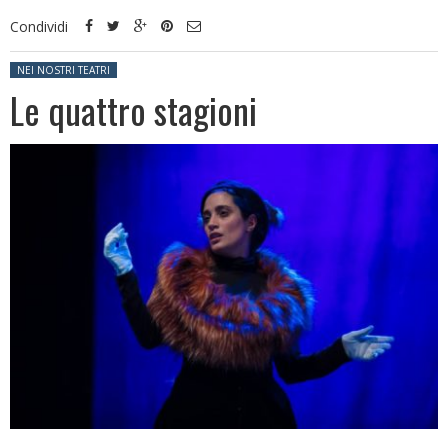
Condividi
Posted in:
NEI NOSTRI TEATRI
Le quattro stagioni