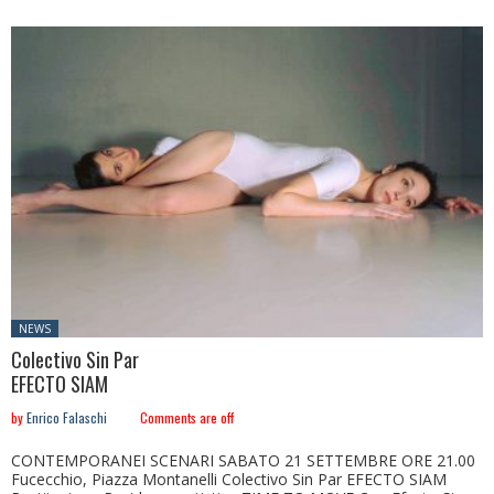
Posted
NEWS
in:
Colectivo Sin Par
EFECTO SIAM
by
Enrico Falaschi
Comments are off
CONTEMPORANEI SCENARI SABATO 21 SETTEMBRE ORE 21.00
Fucecchio, Piazza Montanelli Colectivo Sin Par EFECTO SIAM