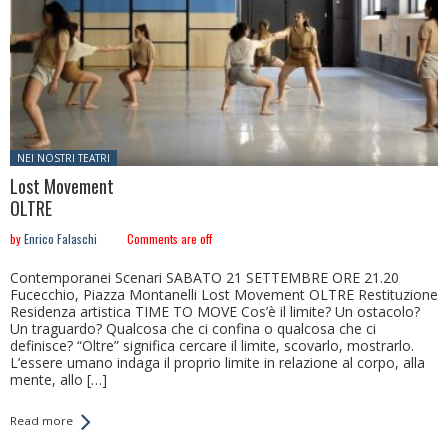
Posted in:
NEI NOSTRI TEATRI
Lost Movement
OLTRE
by
Enrico Falaschi
Comments are off
Contemporanei Scenari SABATO 21 SETTEMBRE ORE 21.20
Fucecchio, Piazza Montanelli Lost Movement OLTRE Restituzione
Residenza artistica TIME TO MOVE Cos’è il limite? Un ostacolo?
Un traguardo? Qualcosa che ci confina o qualcosa che ci
definisce? “Oltre” significa cercare il limite, scovarlo, mostrarlo.
L’essere umano indaga il proprio limite in relazione al corpo, alla
mente, allo […]
Read more