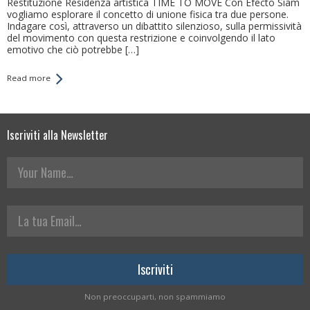
Restituzione Residenza artistica TIME TO MOVE Con Efecto Siam
vogliamo esplorare il concetto di unione fisica tra due persone.
Indagare così, attraverso un dibattito silenzioso, sulla permissività
del movimento con questa restrizione e coinvolgendo il lato
emotivo che ciò potrebbe […]
Read more
Iscriviti alla Newsletter
Your Name
La tua Email
Non preoccuparti, non spammiamo