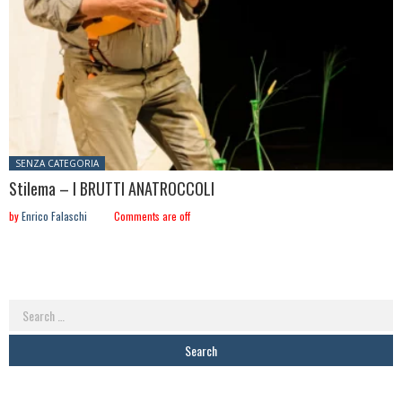
Posted in:
SENZA CATEGORIA
Stilema – I BRUTTI ANATROCCOLI
by
Enrico Falaschi
Comments are off
Search
for: