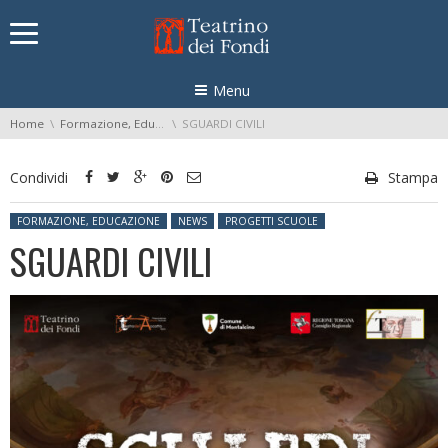
Skip navigation
Menu
You are here:
Home
Formazione, Educazione
SGUARDI CIVILI
Condividi
Stampa
Posted in:
FORMAZIONE, EDUCAZIONE
NEWS
PROGETTI SCUOLE
SGUARDI CIVILI