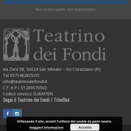
Non preoccuparti, non spammiamo
via Zara 58, 56024 San Miniato – loc.Corazzano (Pi)
Tel 0571462825/35
info@teatrinodeifondi.it
C.F. e P.I. 01269070502
Codice univoco SUBM70N
Segui il Teatrino dei Fondi / Titivillus
Utilizzando il sito, accetti l'utilizzo dei cookie da parte nostra.
Accetto
maggiori informazioni