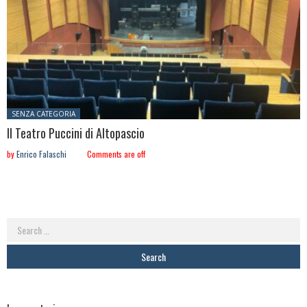
Posted in:
SENZA CATEGORIA
Il Teatro Puccini di Altopascio
by
Enrico Falaschi
Comments are off
Search
for: