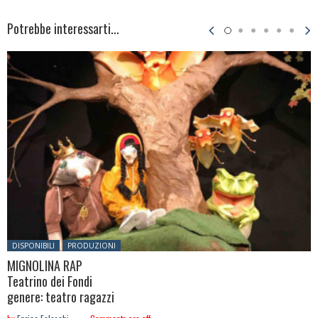
Potrebbe interessarti...
Posted in:
DISPONIBILI
PRODUZIONI
MIGNOLINA RAP
Teatrino dei Fondi
genere: teatro ragazzi