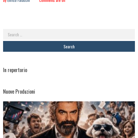
by
Enrico Falaschi
Comments are off
Search
for:
In repertorio
Nuove Produzioni