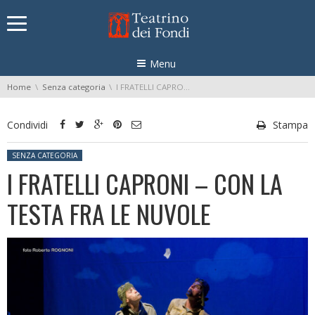
Skip navigation
Menu
You are here:
Home
Senza categoria
I FRATELLI CAPRONI – CON LA TESTA FRA LE NUVOLE
Condividi
Stampa
Posted in:
SENZA CATEGORIA
I FRATELLI CAPRONI – CON LA
TESTA FRA LE NUVOLE