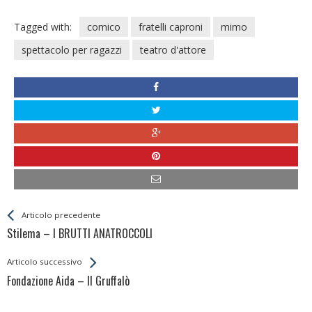
Tagged with:
comico
fratelli caproni
mimo
spettacolo per ragazzi
teatro d'attore
Leggi
Back
Articolo precedente
All
Stilema – I BRUTTI ANATROCCOLI
Entries
Articolo successivo
Fondazione Aida – Il Gruffalò