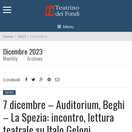
Skip navigation
Menu
You are here:
Home
2023
Dicembre
Dicembre 2023
Monthly Archives
Condividi
Posted in:
NEWS
7 dicembre – Auditorium, Beghi
– La Spezia: incontro, lettura
teatrale su Italo Geloni