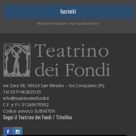
Non preoccuparti, non spammiamo
via Zara 58, 56024 San Miniato – loc.Corazzano (Pi)
Tel 0571462825/35
info@teatrinodeifondi.it
C.F. e P.I. 01269070502
Codice univoco SUBM70N
Segui il Teatrino dei Fondi / Titivillus