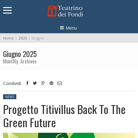
Skip navigation
Menu
You are here:
Home
2025
Giugno
Giugno 2025
Monthly Archives
Condividi
Posted in:
NEWS
Progetto Titivillus Back To The
Green Future