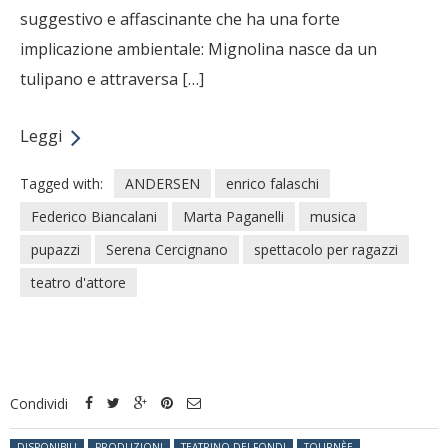
suggestivo e affascinante che ha una forte
implicazione ambientale: Mignolina nasce da un
tulipano e attraversa […]
Leggi
Tagged with:
ANDERSEN
enrico falaschi
Federico Biancalani
Marta Paganelli
musica
pupazzi
Serena Cercignano
spettacolo per ragazzi
teatro d'attore
Condividi
Posted in:
DISPONIBILI
PRODUZIONI
TEATRINO DEI FONDI
TOURNÈE