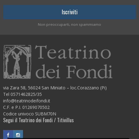
Non preoccuparti, non spammiamo
via Zara 58, 56024 San Miniato – loc.Corazzano (Pi)
Tel 0571462825/35
info@teatrinodeifondi.it
C.F. e P.I. 01269070502
Codice univoco SUBM70N
Segui il Teatrino dei Fondi / Titivillus