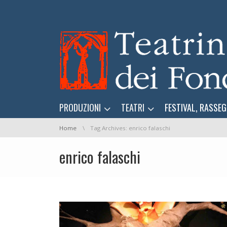
Skip navigation
Skip navigation
PRODUZIONI
TEATRI
FESTIVAL, RASSEG
You are here:
Home
Tag Archives: enrico falaschi
enrico falaschi