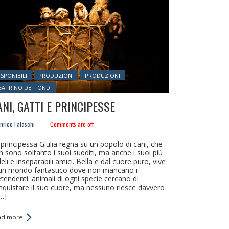
sted in:
ISPONIBILI
PRODUZIONI
PRODUZIONI
EATRINO DEI FONDI
ANI, GATTI E PRINCIPESSE
nrico Falaschi
Comments are off
 principessa Giulia regna su un popolo di cani, che
n sono soltanto i suoi sudditi, ma anche i suoi più
eli e inseparabili amici. Bella e dal cuore puro, vive
 un mondo fantastico dove non mancano i
tendenti: animali di ogni specie cercano di
nquistare il suo cuore, ma nessuno riesce davvero
[…]
ad more