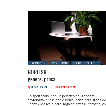
Posted in:
PRODUZIONI
PRODUZIONI
TEATRINO DEI FONDI
NORILSK
genere: prosa
by
Enrico Falaschi
Comments are off
Lo spettacolo, con un perfetto equilibrio tra
profondità, riflessione e ironia, parte dalla storia de
Spartak Mosca e dalla saga dei fratelli Starostin, c