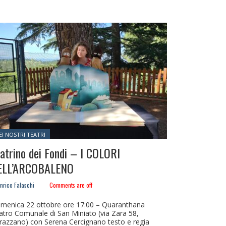
sted in:
EI NOSTRI TEATRI
atrino dei Fondi – I COLORI
ELL’ARCOBALENO
nrico Falaschi
Comments are off
menica 22 ottobre ore 17:00 – Quaranthana
atro Comunale di San Miniato (via Zara 58,
razzano) con Serena Cercignano testo e regia