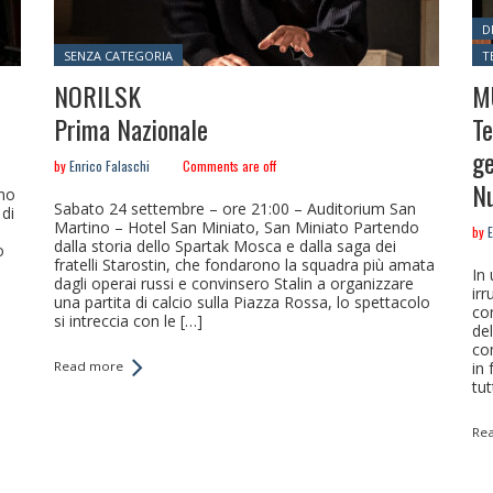
Po
D
Posted in:
SENZA CATEGORIA
T
NORILSK
M
Prima Nazionale
Te
ge
by
Enrico Falaschi
Comments are off
Nu
ino
Sabato 24 settembre – ore 21:00 – Auditorium San
di
Martino – Hotel San Miniato, San Miniato Partendo
by
E
dalla storia dello Spartak Mosca e dalla saga dei
o
fratelli Starostin, che fondarono la squadra più amata
In
dagli operai russi e convinsero Stalin a organizzare
irr
una partita di calcio sulla Piazza Rossa, lo spettacolo
con
si intreccia con le […]
del
co
Read more
in 
tu
Re