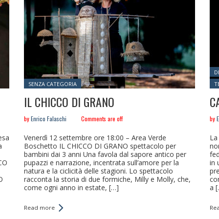
Po
D
Posted in:
SENZA CATEGORIA
T
IL CHICCO DI GRANO
C
by
Enrico Falaschi
Comments are off
by
E
esa
Venerdì 12 settembre ore 18:00 – Area Verde
La
a
Boschetto IL CHICCO DI GRANO spettacolo per
no
bambini dai 3 anni Una favola dal sapore antico per
fed
CO
pupazzi e narrazione, incentrata sull’amore per la
in
natura e la ciclicità delle stagioni. Lo spettacolo
pre
O
racconta la storia di due formiche, Milly e Molly, che,
co
come ogni anno in estate, […]
a 
Read more
Re