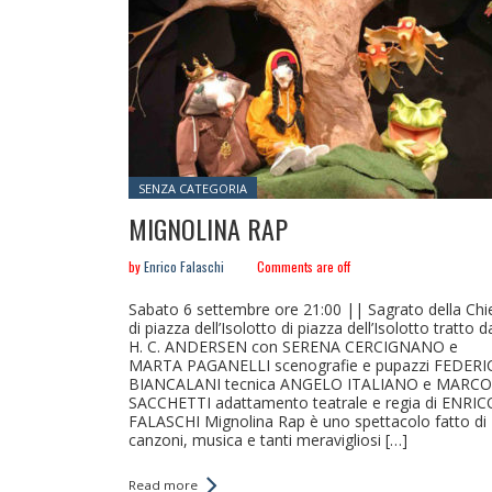
Posted in:
SENZA CATEGORIA
MIGNOLINA RAP
by
Enrico Falaschi
Comments are off
Sabato 6 settembre ore 21:00 || Sagrato della Chi
di piazza dell’Isolotto di piazza dell’Isolotto tratto d
H. C. ANDERSEN con SERENA CERCIGNANO e
MARTA PAGANELLI scenografie e pupazzi FEDERI
BIANCALANI tecnica ANGELO ITALIANO e MARCO
SACCHETTI adattamento teatrale e regia di ENRIC
FALASCHI Mignolina Rap è uno spettacolo fatto di
canzoni, musica e tanti meravigliosi […]
Read more