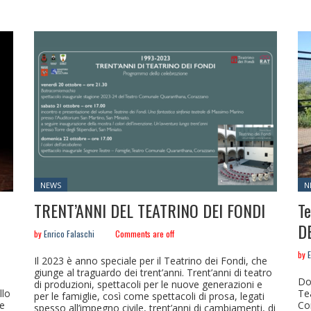
Posted
Po
NEWS
N
in:
TRENT’ANNI DEL TEATRINO DEI FONDI
Te
D
by
Enrico Falaschi
Comments are off
by
E
Il 2023 è anno speciale per il Teatrino dei Fondi, che
giunge al traguardo dei trent’anni. Trent’anni di teatro
Do
di produzioni, spettacoli per le nuove generazioni e
llo
Te
per le famiglie, così come spettacoli di prosa, legati
he
Co
spesso all’impegno civile, trent’anni di cambiamenti, di