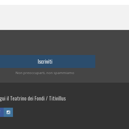
Non preoccuparti, non spammiamo
ui il Teatrino dei Fondi / Titivillus