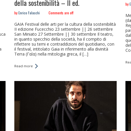
della sostenibilità – II ed.
by
E
by
Enrico Falaschi
Comments are off
Me
(da
GAIA Festival delle arti per la cultura della sostenibilità
Re
II edizione Fucecchio 23 settembre || 26 settembre
pas
sca
San Miniato 27 Settembre || 30 settembre Il teatro,
da
in quanto specchio della società, ha il compito di
qu
riflettere su temi e contraddizioni del quotidiano, con
de
a
il festival, intitolato Gaia in riferimento alla divinità
Cos
Terra (Γαῖα) nella mitologia greca, il […]
Re
Read more