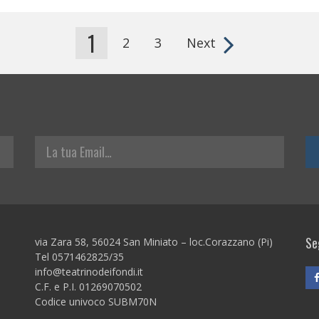
1
2
3
Next
La tua Email
Seg
via Zara 58, 56024 San Miniato – loc.Corazzano (Pi)
Tel 0571462825/35
info@teatrinodeifondi.it
C.F. e P.I. 01269070502
Codice univoco SUBM70N