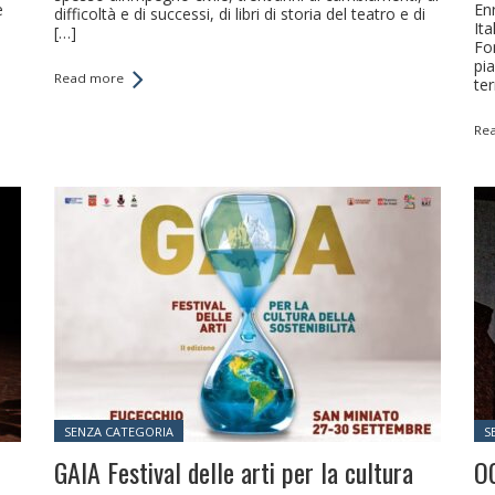
e
Enr
difficoltà e di successi, di libri di storia del teatro e di
o
It
[…]
Fo
pi
Read more
te
Re
Posted in:
Po
SENZA CATEGORIA
S
GAIA Festival delle arti per la cultura
O