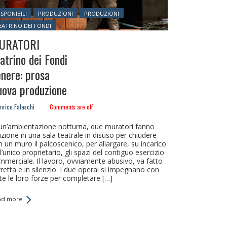
sted in:
ISPONIBILI
PRODUZIONI
PRODUZIONI
EATRINO DEI FONDI
URATORI
atrino dei Fondi
nere: prosa
ova produzione
nrico Falaschi
Comments are off
 un’ambientazione notturna, due muratori fanno
uzione in una sala teatrale in disuso per chiudere
 un muro il palcoscenico, per allargare, su incarico
l’unico proprietario, gli spazi del contiguo esercizio
mmerciale. Il lavoro, ovviamente abusivo, va fatto
fretta e in silenzio. I due operai si impegnano con
tte le loro forze per completare […]
ad more