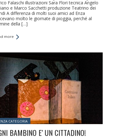
ico Falaschi illustrazioni Sara Flori tecnica Angelo
aliano e Marco Sacchetti produzione Teatrino dei
ndi A differenza di molti suoi amici ad Enza
acevano molto le giornate di pioggia, perché al
rmine della […]
ad more
sted in:
ENZA CATEGORIA
GNI BAMBINO E’ UN CITTADINO!