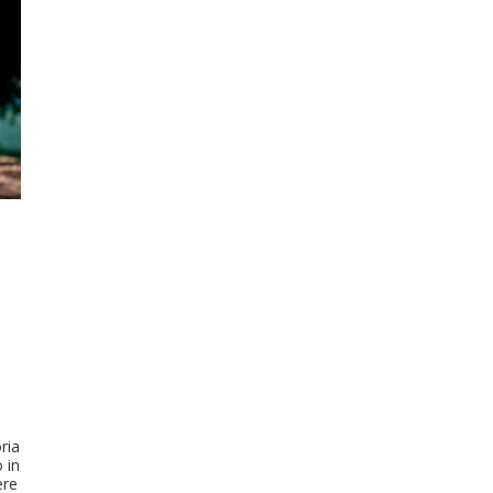
ria
 in
ere