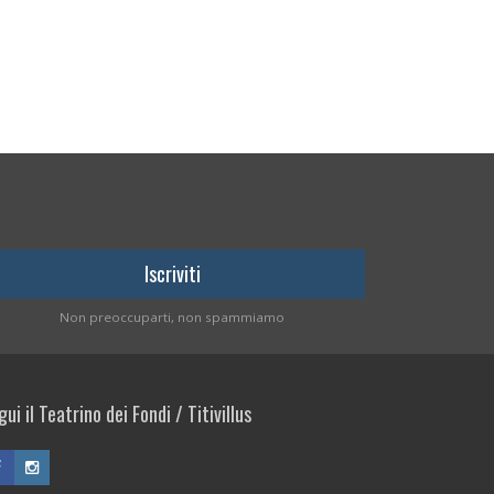
Non preoccuparti, non spammiamo
ui il Teatrino dei Fondi / Titivillus