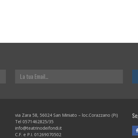
La tua Email
Seg
via Zara 58, 56024 San Miniato – loc.Corazzano (Pi)
Tel 0571462825/35
info@teatrinodeifondi.it
C.F. e P.I. 01269070502