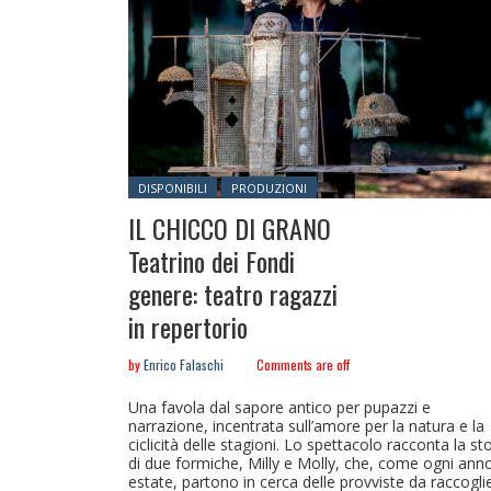
Posted in:
DISPONIBILI
PRODUZIONI
IL CHICCO DI GRANO
Teatrino dei Fondi
genere: teatro ragazzi
in repertorio
by
Enrico Falaschi
Comments are off
Una favola dal sapore antico per pupazzi e
narrazione, incentrata sull’amore per la natura e la
ciclicità delle stagioni. Lo spettacolo racconta la sto
di due formiche, Milly e Molly, che, come ogni anno
estate, partono in cerca delle provviste da raccogli