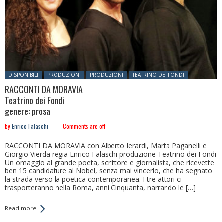
Posted in:
DISPONIBILI
PRODUZIONI
PRODUZIONI
TEATRINO DEI FONDI
RACCONTI DA MORAVIA
Teatrino dei Fondi
genere: prosa
by
Enrico Falaschi
Comments are off
RACCONTI DA MORAVIA con Alberto Ierardi, Marta Paganelli e
Giorgio Vierda regia Enrico Falaschi produzione Teatrino dei Fondi
Un omaggio al grande poeta, scrittore e giornalista, che ricevette
ben 15 candidature al Nobel, senza mai vincerlo, che ha segnato
la strada verso la poetica contemporanea. I tre attori ci
trasporteranno nella Roma, anni Cinquanta, narrando le […]
Read more