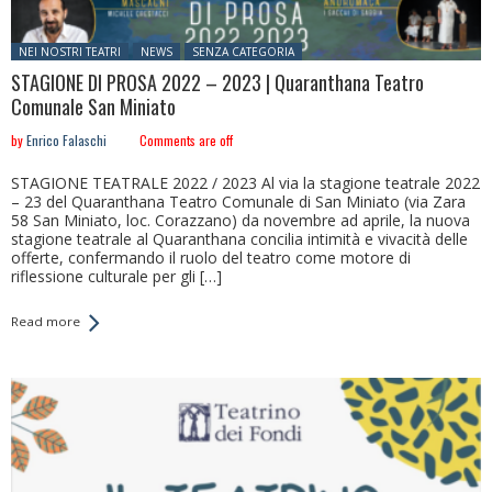
Posted in:
NEI NOSTRI TEATRI
NEWS
SENZA CATEGORIA
STAGIONE DI PROSA 2022 – 2023 | Quaranthana Teatro
Comunale San Miniato
by
Enrico Falaschi
Comments are off
STAGIONE TEATRALE 2022 / 2023 Al via la stagione teatrale 2022
– 23 del Quaranthana Teatro Comunale di San Miniato (via Zara
58 San Miniato, loc. Corazzano) da novembre ad aprile, la nuova
stagione teatrale al Quaranthana concilia intimità e vivacità delle
offerte, confermando il ruolo del teatro come motore di
riflessione culturale per gli […]
Read more