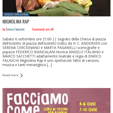
Posted in:
SENZA CATEGORIA
MIGNOLINA RAP
by
Enrico Falaschi
Comments are off
Sabato 6 settembre ore 21:00 || Sagrato della Chiesa di piazza
dell’Isolotto di piazza dell’Isolotto tratto da H. C. ANDERSEN con
SERENA CERCIGNANO e MARTA PAGANELLI scenografie e
pupazzi FEDERICO BIANCALANI tecnica ANGELO ITALIANO e
MARCO SACCHETTI adattamento teatrale e regia di ENRICO
FALASCHI Mignolina Rap è uno spettacolo fatto di canzoni,
musica e tanti meravigliosi […]
Read more