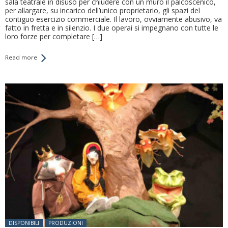
sala teatrale in disuso per chiudere con un muro il palcoscenico,
per allargare, su incarico dell’unico proprietario, gli spazi del
contiguo esercizio commerciale. Il lavoro, ovviamente abusivo, va
fatto in fretta e in silenzio. I due operai si impegnano con tutte le
loro forze per completare […]
Read more
Posted in:
DISPONIBILI
PRODUZIONI