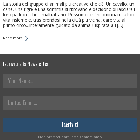
La storia del gruppo di animali più creativo che c’è! Un cavallo, un
cane, una tigre e una scimmia si ritrovano e decidono di lasciare i
loro padroni, che li maltrattano. Possono così ricominciare la loro
vita insieme e, trasferendosi nella città più vicina, dare vita al
primo circo…interamente guidato da animali! Ispirata a I […]
Read more
Iscriviti alla Newsletter
Your Name
La tua Email
Non preoccuparti, non spammiamo