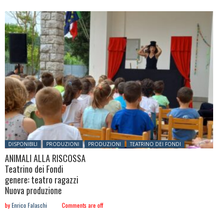
Posted in:
DISPONIBILI
PRODUZIONI
PRODUZIONI
TEATRINO DEI FONDI
ANIMALI ALLA RISCOSSA
Teatrino dei Fondi
genere: teatro ragazzi
Nuova produzione
by
Enrico Falaschi
Comments are off