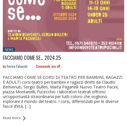
Posted
NEWS
in:
FACCIAMO COME SE… 2024.25
by
Enrico Falaschi
Comments are off
FACCIAMO COME SE CORSI DI TEATRO PER BAMBINI, RAGAZZI
E ADULTI corsi teatro per bambini e ragazzi diretti da Claudio
Benvenuti, Sergio Bulleri, Marta Paganelli Nuovo Teatro Pacini,
piazza Montanelli, Fucecchio I laboratori teatrali offrono
un’opportunità straordinaria per tutti coloro che vogliono
esplorare il mondo del teatro. I corsi, differenziati per le diverse
fasce d’età, […]
Read more