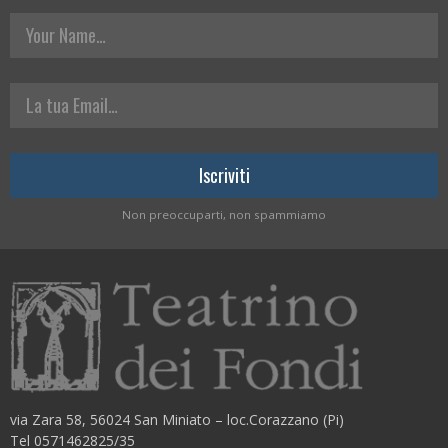
Your Name
La tua Email
Non preoccuparti, non spammiamo
via Zara 58, 56024 San Miniato – loc.Corazzano (Pi)
Tel 0571462825/35