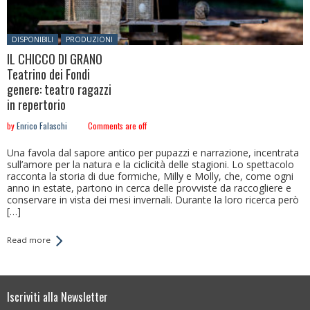
Posted in:
DISPONIBILI
PRODUZIONI
IL CHICCO DI GRANO
Teatrino dei Fondi
genere: teatro ragazzi
in repertorio
by
Enrico Falaschi
Comments are off
Una favola dal sapore antico per pupazzi e narrazione, incentrata
sull’amore per la natura e la ciclicità delle stagioni. Lo spettacolo
racconta la storia di due formiche, Milly e Molly, che, come ogni
anno in estate, partono in cerca delle provviste da raccogliere e
conservare in vista dei mesi invernali. Durante la loro ricerca però
[…]
Read more
Iscriviti alla Newsletter