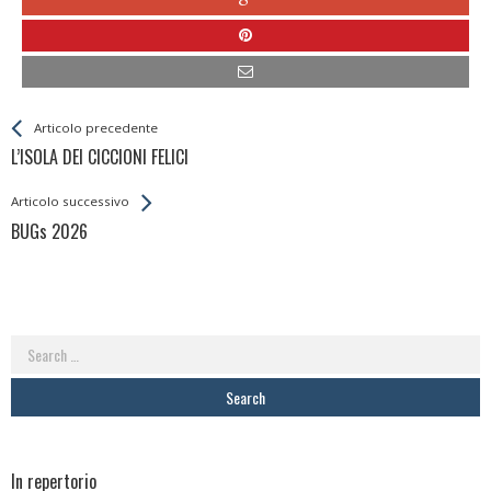
Leggi
Back
Articolo precedente
All
L’ISOLA DEI CICCIONI FELICI
Entries
Articolo successivo
BUGs 2026
Search
for:
In repertorio