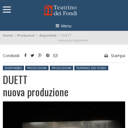
Skip navigation
Menu
You are here:
Home
Produzioni
disponibili
DUETT
nuova produzione
Condividi
Stampa
Posted in:
DISPONIBILI
PRODUZIONI
PRODUZIONI
TEATRINO DEI FONDI
DUETT
nuova produzione