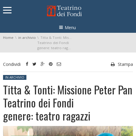
Skip navigation
Menu
You are here:
Home
in archivio
Titta & Tonti: Missione Peter Pan
Teatrino dei Fondi
genere: teatro ragazzi
Condividi
Stampa
Posted in:
IN ARCHIVIO
Titta & Tonti: Missione Peter Pan
Teatrino dei Fondi
genere: teatro ragazzi