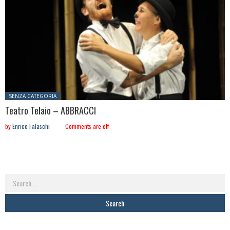
Posted in:
SENZA CATEGORIA
Teatro Telaio – ABBRACCI
by
Enrico Falaschi
Comments are off
Search
for: