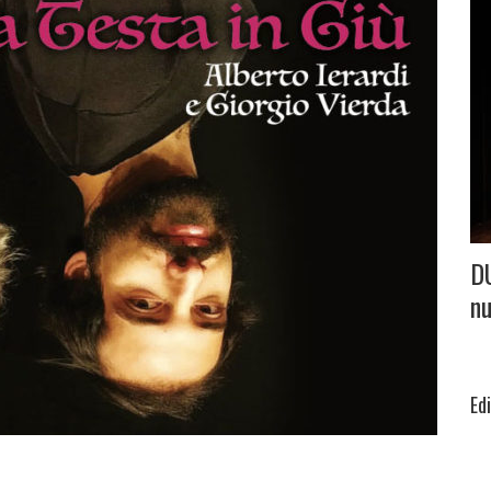
D
nu
Ed