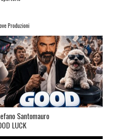
ove Produzioni
tefano Santomauro
OOD LUCK