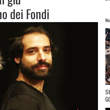
no dei Fondi
Nu
S
G