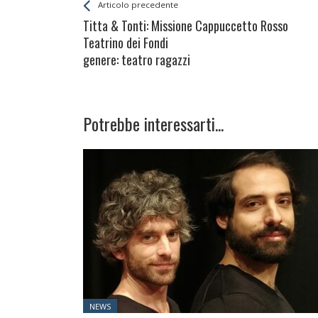
Leggi
Back
Articolo precedente
All
Titta & Tonti: Missione Cappuccetto Rosso
Entries
Teatrino dei Fondi
genere: teatro ragazzi
Potrebbe interessarti...
Posted
NEWS