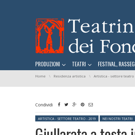
Skip navigation
Skip navigation
PRODUZIONI
TEATRI
FESTIVAL, RASSEG
You are here:
Home
Residenza artistica
Artistica - settore teatro
Condividi
Posted in:
ARTISTICA - SETTORE TEATRO - 2019
NEI NOSTRI TEATRI
Giullarata a testa 