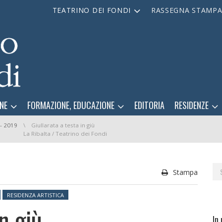
TEATRINO DEI FONDI
RASSEGNA STAMP
NE
FORMAZIONE, EDUCAZIONE
EDITORIA
RESIDENZE
 - 2019
Giullarata a testa in giù
La Ribalta / Teatrino dei Fondi
Se
Stampa
for
RESIDENZA ARTISTICA
in giù
In