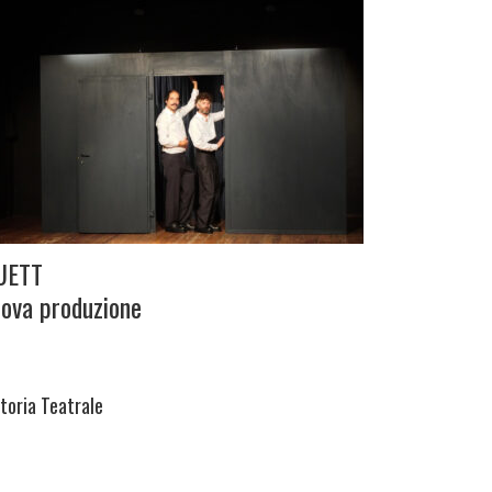
UETT
ova produzione
itoria Teatrale