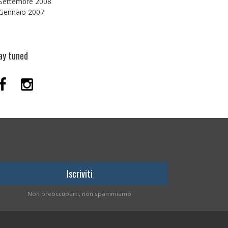
Settembre 2008
Gennaio 2007
ay tuned
Non preoccuparti, non spammiamo