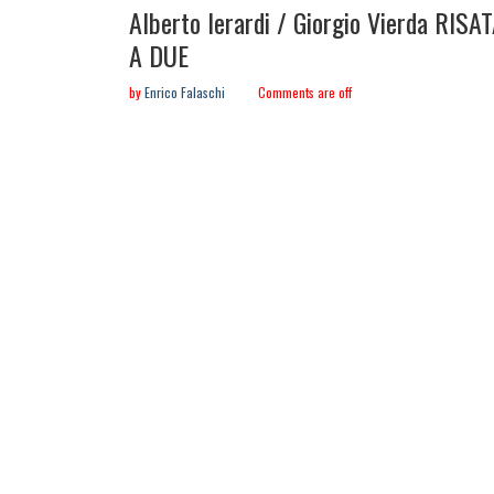
in:
Alberto Ierardi / Giorgio Vierda RISA
A DUE
by
Enrico Falaschi
Comments are off