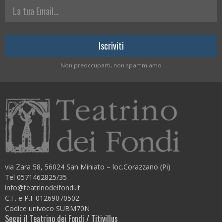
La tua Email
Non preoccuparti, non spammiamo
via Zara 58, 56024 San Miniato – loc.Corazzano (Pi)
Tel 0571462825/35
info@teatrinodeifondi.it
C.F. e P.I. 01269070502
Codice univoco SUBM70N
Segui il Teatrino dei Fondi / Titivillus