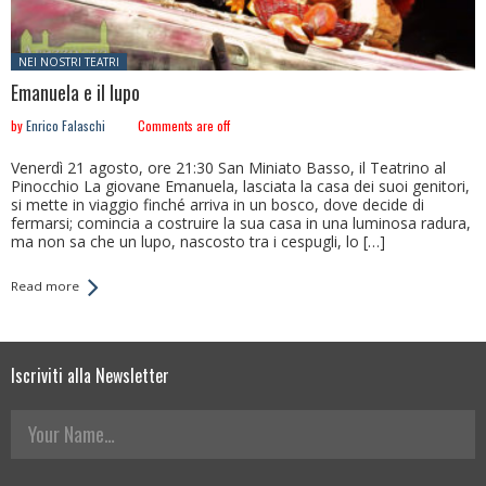
Posted in:
NEI NOSTRI TEATRI
Emanuela e il lupo
by
Enrico Falaschi
Comments are off
Venerdì 21 agosto, ore 21:30 San Miniato Basso, il Teatrino al
Pinocchio La giovane Emanuela, lasciata la casa dei suoi genitori,
si mette in viaggio finché arriva in un bosco, dove decide di
fermarsi; comincia a costruire la sua casa in una luminosa radura,
ma non sa che un lupo, nascosto tra i cespugli, lo […]
Read more
Iscriviti alla Newsletter
Your Name