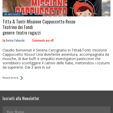
Posted in:
IN ARCHIVIO
Titta & Tonti: Missione Cappuccetto Rosso
Teatrino dei Fondi
genere: teatro ragazzi
by
Enrico Falaschi
Comments are off
Claudio Benvenuti e Serena Cercignano in Titta&Tonti: missione
Cappuccetto Rosso! Una divertente avventura, accompagnata da
musiche, di due buffi e simpatici investigatori pasticcioni che
vorrebbero sconfiggere il cattivo delle fiabe, mettendosi i costumi
da supereroi. Dai 3 anni in su!
Read more
Iscriviti alla Newsletter
Your Name