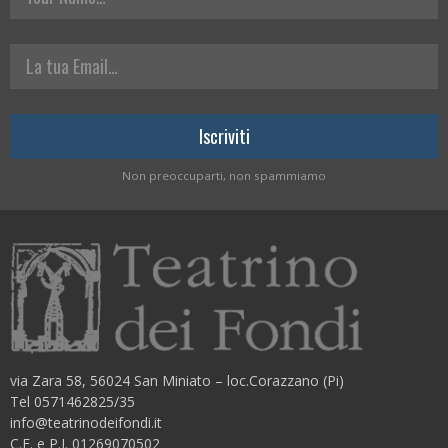
La tua Email
Non preoccuparti, non spammiamo
via Zara 58, 56024 San Miniato – loc.Corazzano (Pi)
Tel 0571462825/35
info@teatrinodeifondi.it
C.F. e P.I. 01269070502