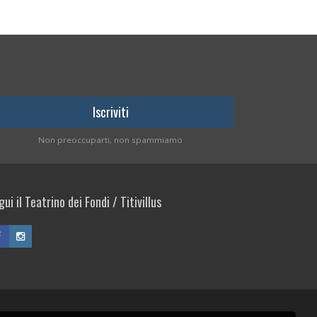
Non preoccuparti, non spammiamo
ui il Teatrino dei Fondi / Titivillus