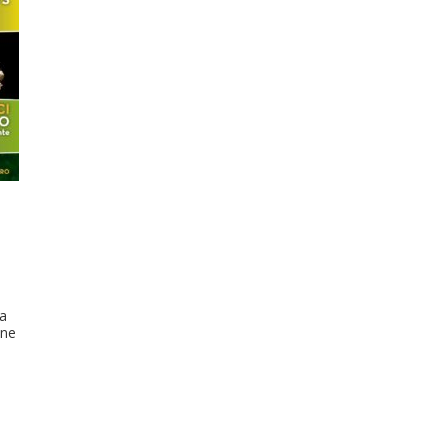
la
une