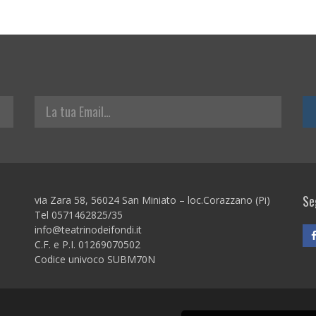
La tua Email
Seg
via Zara 58, 56024 San Miniato – loc.Corazzano (Pi)
Tel 0571462825/35
info@teatrinodeifondi.it
C.F. e P.I. 01269070502
Codice univoco SUBM70N