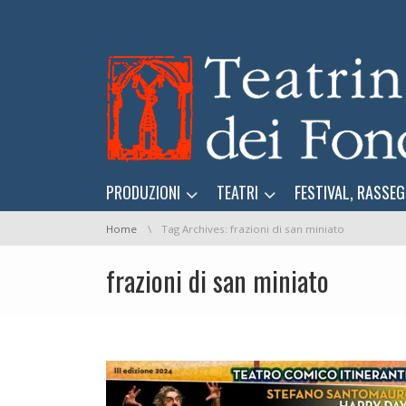
Skip navigation
Skip navigation
PRODUZIONI
TEATRI
FESTIVAL, RASSEG
You are here:
Home
Tag Archives: frazioni di san miniato
frazioni di san miniato