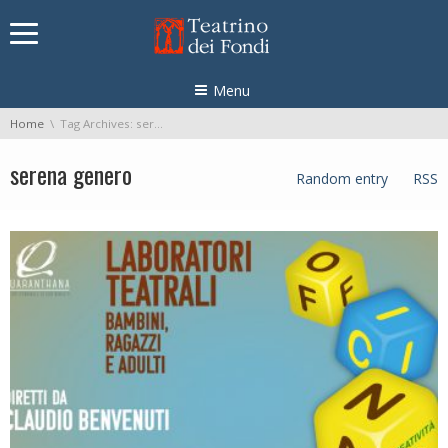
Skip navigation
Menu
You are here:
Home
Tag Archives: serena genero
serena genero
Random entry
RSS