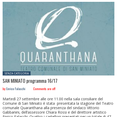
Posted in:
SENZA CATEGORIA
SAN MINIATO programma 16/17
by
Enrico Falaschi
Comments are off
Martedì 27 settembre alle ore 11.00 nella sala consiliare del
Comune di San Miniato è stata presentata la stagione del Teatro
comunale Quaranthana alla presenza del sindaco Vittorio
Gabbanini, dell’assessore Chiara Rossi e del direttore artistico
Enrico Falaschi. Quattro i cartelloni presentati per un totale di 47