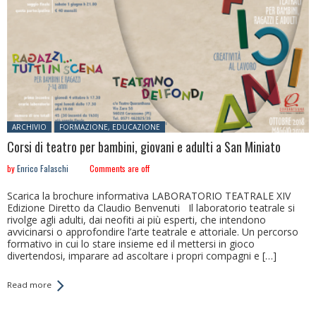
Posted in:
ARCHIVIO
FORMAZIONE, EDUCAZIONE
Corsi di teatro per bambini, giovani e adulti a San Miniato
by
Enrico Falaschi
Comments are off
Scarica la brochure informativa LABORATORIO TEATRALE XIV
Edizione Diretto da Claudio Benvenuti Il laboratorio teatrale si
rivolge agli adulti, dai neofiti ai più esperti, che intendono
avvicinarsi o approfondire l’arte teatrale e attoriale. Un percorso
formativo in cui lo stare insieme ed il mettersi in gioco
divertendosi, imparare ad ascoltare i propri compagni e […]
Read more