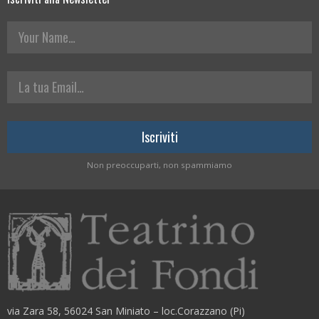
Your Name
La tua Email
Non preoccuparti, non spammiamo
via Zara 58, 56024 San Miniato – loc.Corazzano (Pi)