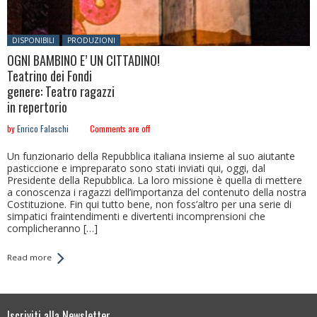
Posted in:
DISPONIBILI
PRODUZIONI
OGNI BAMBINO E’ UN CITTADINO!
Teatrino dei Fondi
genere: Teatro ragazzi
in repertorio
by
Enrico Falaschi
Comments are off
Un funzionario della Repubblica italiana insieme al suo aiutante
pasticcione e impreparato sono stati inviati qui, oggi, dal
Presidente della Repubblica. La loro missione è quella di mettere
a conoscenza i ragazzi dell’importanza del contenuto della nostra
Costituzione. Fin qui tutto bene, non foss’altro per una serie di
simpatici fraintendimenti e divertenti incomprensioni che
complicheranno […]
Read more
Iscriviti alla Newsletter