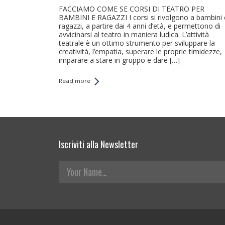
FACCIAMO COME SE CORSI DI TEATRO PER
BAMBINI E RAGAZZI I corsi si rivolgono a bambini 
ragazzi, a partire dai 4 anni d’età, e permettono di
avvicinarsi al teatro in maniera ludica. L’attività
teatrale è un ottimo strumento per sviluppare la
creatività, l’empatia, superare le proprie timidezze,
imparare a stare in gruppo e dare […]
Read more
Iscriviti alla Newsletter
Your Name