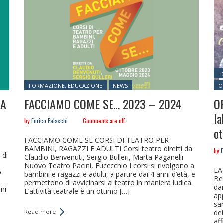
Po
F
Posted in:
FORMAZIONE, EDUCAZIONE
NEWS
O
NA
FACCIAMO COME SE… 2023 – 2024
O
la
by
Enrico Falaschi
Comments are off
o
FACCIAMO COME SE CORSI DI TEATRO PER
BAMBINI, RAGAZZI E ADULTI Corsi teatro diretti da
by
E
 di
Claudio Benvenuti, Sergio Bulleri, Marta Paganelli
Nuovo Teatro Pacini, Fucecchio I corsi si rivolgono a
LA
o
bambini e ragazzi e adulti, a partire dai 4 anni d’età, e
Ben
permettono di avvicinarsi al teatro in maniera ludica.
dai
ini
L’attività teatrale è un ottimo […]
app
sar
Read more
dei
af