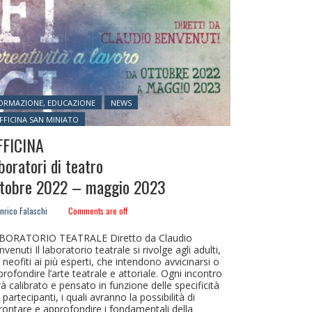
sted in:
ORMAZIONE, EDUCAZIONE
NEWS
FFICINA SAN MINIATO
FFICINA
boratori di teatro
ttobre 2022 – maggio 2023
nrico Falaschi
Comments are off
BORATORIO TEATRALE Diretto da Claudio
venuti Il laboratorio teatrale si rivolge agli adulti,
 neofiti ai più esperti, che intendono avvicinarsi o
rofondire l’arte teatrale e attoriale. Ogni incontro
à calibrato e pensato in funzione delle specificità
 partecipanti, i quali avranno la possibilità di
frontare e approfondire i fondamentali della