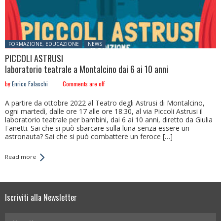
Posted in:
FORMAZIONE, EDUCAZIONE
NEWS
PICCOLI ASTRUSI
laboratorio teatrale a Montalcino dai 6 ai 10 anni
by
Enrico Falaschi
Comments are off
A partire da ottobre 2022 al Teatro degli Astrusi di Montalcino,
ogni martedì, dalle ore 17 alle ore 18:30, al via Piccoli Astrusi il
laboratorio teatrale per bambini, dai 6 ai 10 anni, diretto da Giulia
Fanetti. Sai che si può sbarcare sulla luna senza essere un
astronauta? Sai che si può combattere un feroce […]
Read more
Iscriviti alla Newsletter
Your Name