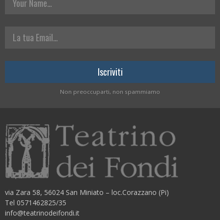
La tua Email
Non preoccuparti, non spammiamo
via Zara 58, 56024 San Miniato – loc.Corazzano (Pi)
Tel 0571462825/35
info@teatrinodeifondi.it