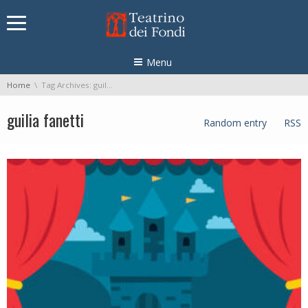
Skip navigation
Menu
You are here:
Home
Tag Archives: guilia fanetti
guilia fanetti
Random entry
RSS