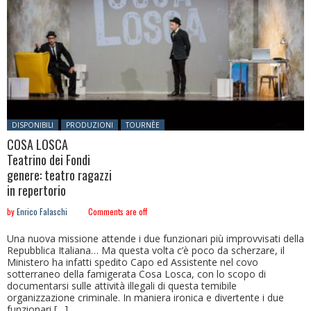
Posted in:
DISPONIBILI
PRODUZIONI
TOURNÈE
COSA LOSCA
Teatrino dei Fondi
genere: teatro ragazzi
in repertorio
by
Enrico Falaschi
Comments are off
Una nuova missione attende i due funzionari più improvvisati della
Repubblica Italiana… Ma questa volta c’è poco da scherzare, il
Ministero ha infatti spedito Capo ed Assistente nel covo
sotterraneo della famigerata Cosa Losca, con lo scopo di
documentarsi sulle attività illegali di questa temibile
organizzazione criminale. In maniera ironica e divertente i due
funzionari […]