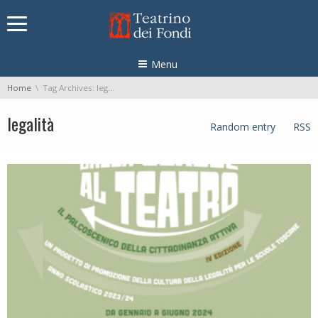
Skip navigation
Menu
You are here:
Home
Tag Archives: legalità
legalità
Random entry
RSS