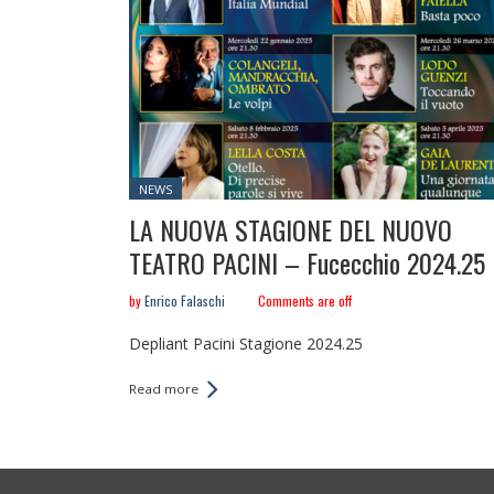
Posted
NEWS
in:
LA NUOVA STAGIONE DEL NUOVO
TEATRO PACINI – Fucecchio 2024.25
by
Enrico Falaschi
Comments are off
Depliant Pacini Stagione 2024.25
Read more