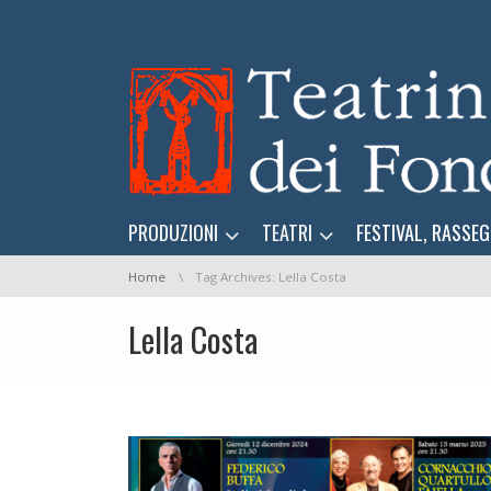
Skip navigation
Skip navigation
PRODUZIONI
TEATRI
FESTIVAL, RASSEG
You are here:
Home
Tag Archives: Lella Costa
Lella Costa