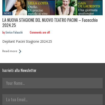
Posted
NEWS
in:
LA NUOVA STAGIONE DEL NUOVO TEATRO PACINI – Fucecchio
2024.25
by
Enrico Falaschi
Comments are off
Depliant Pacini Stagione 2024.25
Read more
Iscriviti alla Newsletter
Your Name
La tua Email