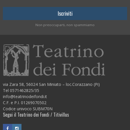
Non preoccuparti, non spammiamo
via Zara 58, 56024 San Miniato – loc.Corazzano (Pi)
Tel 0571462825/35
info@teatrinodeifondi.it
C.F. e P.I. 01269070502
Codice univoco SUBM70N
Segui il Teatrino dei Fondi / Titivillus