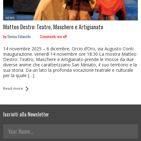
Posted
NEWS
in:
Matteo Destro: Teatro, Maschere e Artigianato
by
Enrico Falaschi
Comments are off
14 novembre 2025 – 6 dicembre, Orcio d’Oro, via Augusto Conti
Inaugurazione: venerdì 14 novembre ore 18:30 La mostra Matteo
Destro: Teatro, Maschere e Artigianato prende le mosse da due
diverse anime che caratterizzano San Miniato, il suo territorio e la
sua storia. Da un lato la profonda vocazione teatrale e culturale
per la quale […]
Read more
Iscriviti alla Newsletter
Your Name