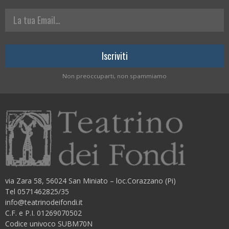
La tua Email
Non preoccuparti, non spammiamo
via Zara 58, 56024 San Miniato – loc.Corazzano (Pi)
Tel 0571462825/35
info@teatrinodeifondi.it
C.F. e P.I. 01269070502
Codice univoco SUBM70N