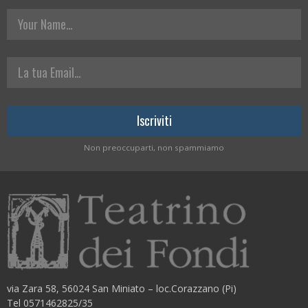
Your Name
La tua Email
Non preoccuparti, non spammiamo
via Zara 58, 56024 San Miniato – loc.Corazzano (Pi)
Tel 0571462825/35