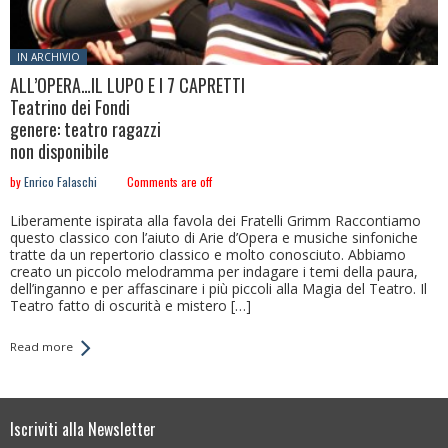
Posted in:
IN ARCHIVIO
ALL’OPERA…IL LUPO E I 7 CAPRETTI
Teatrino dei Fondi
genere: teatro ragazzi
non disponibile
by
Enrico Falaschi
Comments are off
Liberamente ispirata alla favola dei Fratelli Grimm Raccontiamo
questo classico con l’aiuto di Arie d’Opera e musiche sinfoniche
tratte da un repertorio classico e molto conosciuto. Abbiamo
creato un piccolo melodramma per indagare i temi della paura,
dell’inganno e per affascinare i più piccoli alla Magia del Teatro. Il
Teatro fatto di oscurità e mistero […]
Read more
Iscriviti alla Newsletter