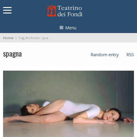
Skip navigation
Menu
You are here:
Home
Tag Archives: spagna
spagna
Random entry
RSS