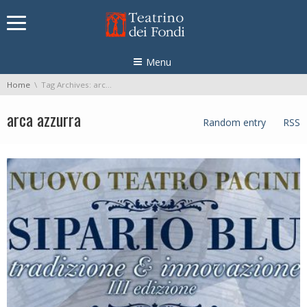
Skip navigation
Menu
You are here:
Home
Tag Archives: arca azzurra
arca azzurra
Random entry
RSS