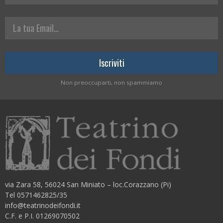
La tua Email
Non preoccuparti, non spammiamo
via Zara 58, 56024 San Miniato – loc.Corazzano (Pi)
Tel 0571462825/35
info@teatrinodeifondi.it
C.F. e P.I. 01269070502