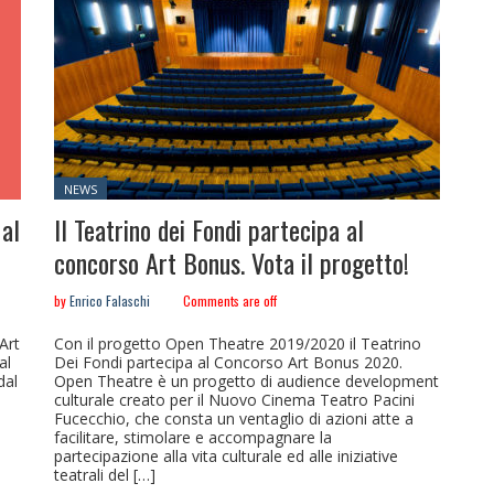
Posted
NEWS
in:
 al
Il Teatrino dei Fondi partecipa al
concorso Art Bonus. Vota il progetto!
by
Enrico Falaschi
Comments are off
Art
Con il progetto Open Theatre 2019/2020 il Teatrino
al
Dei Fondi partecipa al Concorso Art Bonus 2020.
dal
Open Theatre è un progetto di audience development
culturale creato per il Nuovo Cinema Teatro Pacini
Fucecchio, che consta un ventaglio di azioni atte a
facilitare, stimolare e accompagnare la
partecipazione alla vita culturale ed alle iniziative
teatrali del […]