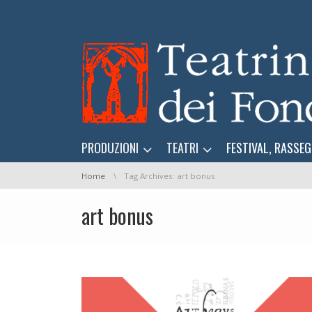
Skip navigation
Skip navigation
PRODUZIONI
TEATRI
FESTIVAL, RASSEG
You are here:
Home
Tag Archives: art bonus
art bonus