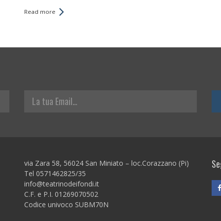
Read more
La tua Email
Seg
via Zara 58, 56024 San Miniato – loc.Corazzano (Pi)
Tel 0571462825/35
info@teatrinodeifondi.it
C.F. e P.I. 01269070502
Codice univoco SUBM70N