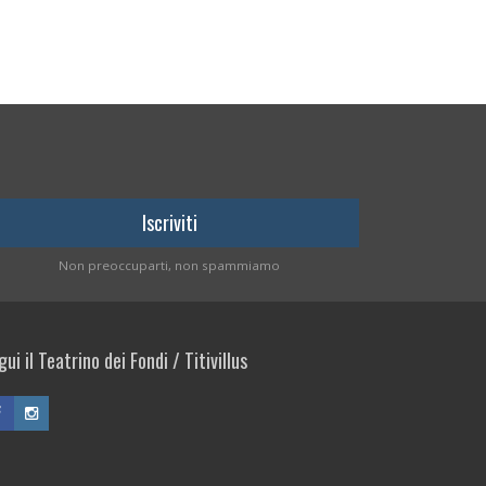
Non preoccuparti, non spammiamo
ui il Teatrino dei Fondi / Titivillus