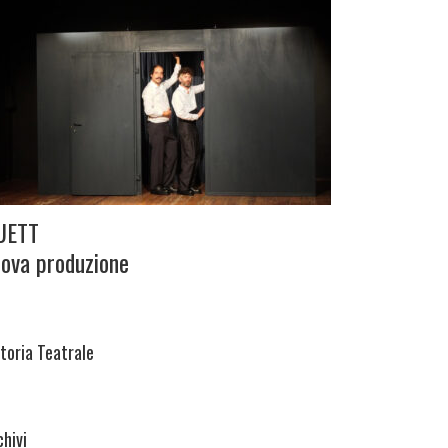
UETT
ova produzione
itoria Teatrale
chivi