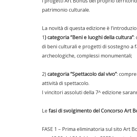
i progetti Art Bonus del proprio territorio
patrimonio culturale.
La novità di questa edizione è l’introduzio
1
) categoria “Beni e luoghi della cultura”
:
di beni culturali e progetti di sostegno a 
archeologiche, complessi monumentali;
2)
categoria “Spettacolo dal vivo”
: compren
attività di spettacolo.
I vincitori assoluti della 7^ edizione sar
Le
fasi di svolgimento
del
Concorso Art B
FASE 1 – Prima eliminatoria sul sito Art Bo