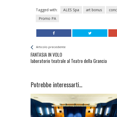
Tagged with:
ALES Spa
art bonus
conc
Promo PA
Leggi
Back
Articolo precedente
All
FANTASIA IN VOLO
Entries
laboratorio teatrale al Teatro della Grancia
Potrebbe interessarti...