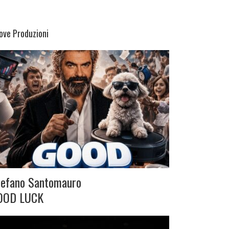
ove Produzioni
tefano Santomauro
OOD LUCK