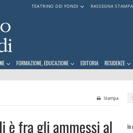
TEATRINO DEI FONDI
RASSEGNA STAMP
NE
FORMAZIONE, EDUCAZIONE
EDITORIA
RESIDENZE
Se
Stampa
for
di è fra gli ammessi al
In