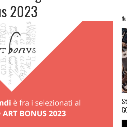
us 2023
Nu
S
G