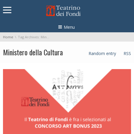
Skip navigation
Menu
You are here:
Home
Tag Archives: Ministero della Cultura
Ministero della Cultura
Random entry
RSS