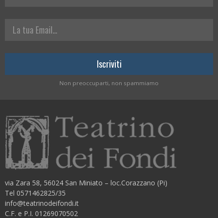
La tua Email
Non preoccuparti, non spammiamo
via Zara 58, 56024 San Miniato – loc.Corazzano (Pi)
Tel 0571462825/35
info@teatrinodeifondi.it
C.F. e P.I. 01269070502