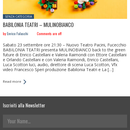
Posted in:
SENZA CATEGORIA
BABILONIA TEATRI – MULINOBIANCO
by
Enrico Falaschi
Comments are off
Sabato 23 settembre ore 21:30 – Nuovo Teatro Pacini, Fucecchio
BABILONIA TEATRI presenta MULINOBIANCO back to the green
future di Enrico Castellani e Valeria Raimondi con Ettore Castellani
e Orlando Castellani e con Valeria Raimondi, Enrico Castellani,
Luca Scotton luci, audio, direttore di scena Luca Scotton, Vfx
video Francesco Speri produzione Babilonia Teatri e La […]
Read more
Iscriviti alla Newsletter
Your Name