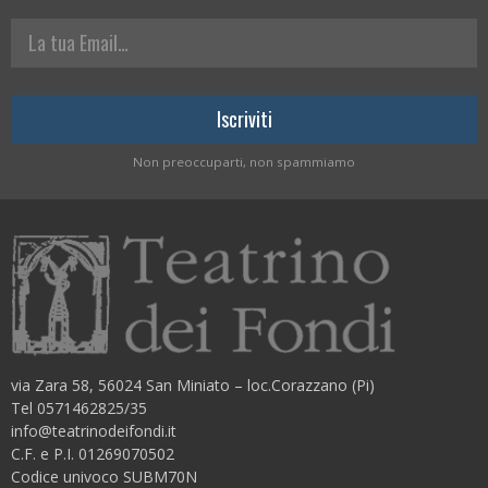
La tua Email
Non preoccuparti, non spammiamo
via Zara 58, 56024 San Miniato – loc.Corazzano (Pi)
Tel 0571462825/35
info@teatrinodeifondi.it
C.F. e P.I. 01269070502
Codice univoco SUBM70N