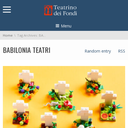
Skip navigation
Menu
You are here:
Home
Tag Archives: BABILONIA TEATRI
BABILONIA TEATRI
Random entry
RSS