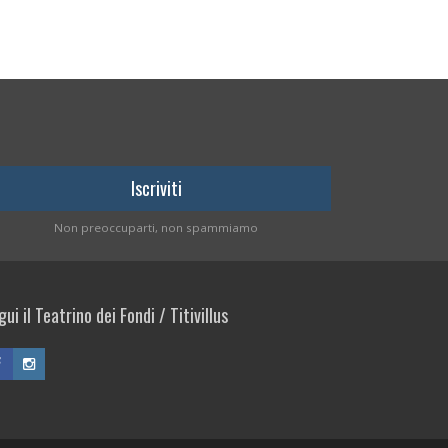
Non preoccuparti, non spammiamo
ui il Teatrino dei Fondi / Titivillus