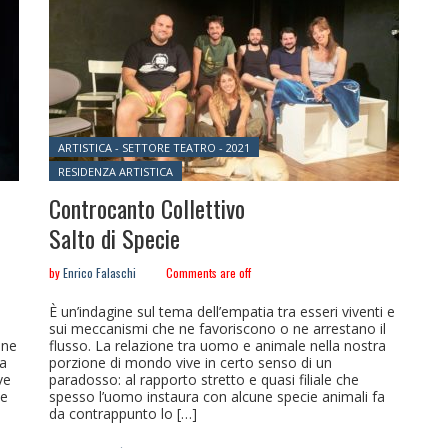
Posted in:
ARTISTICA - SETTORE TEATRO - 2021
RESIDENZA ARTISTICA
Controcanto Collettivo
Salto di Specie
by
Enrico Falaschi
Comments are off
È un’indagine sul tema dell’empatia tra esseri viventi e
sui meccanismi che ne favoriscono o ne arrestano il
 ne
flusso. La relazione tra uomo e animale nella nostra
ra
porzione di mondo vive in certo senso di un
ve
paradosso: al rapporto stretto e quasi filiale che
 e
spesso l’uomo instaura con alcune specie animali fa
da contrappunto lo […]