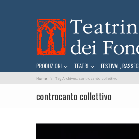
Skip navigation
Skip navigation
PRODUZIONI
TEATRI
FESTIVAL, RASSEG
You are here:
Home
Tag Archives: controcanto collettivo
controcanto collettivo