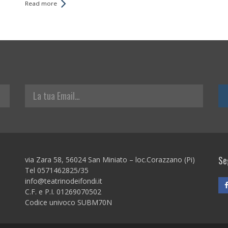
Read more
La tua Email
Seg
via Zara 58, 56024 San Miniato – loc.Corazzano (Pi)
Tel 0571462825/35
info@teatrinodeifondi.it
C.F. e P.I. 01269070502
Codice univoco SUBM70N