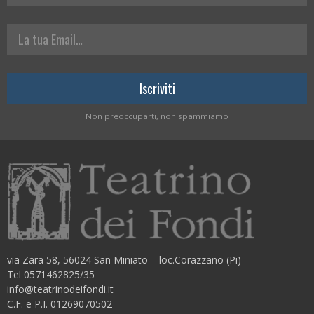
La tua Email
Non preoccuparti, non spammiamo
via Zara 58, 56024 San Miniato – loc.Corazzano (Pi)
Tel 0571462825/35
info@teatrinodeifondi.it
C.F. e P.I. 01269070502