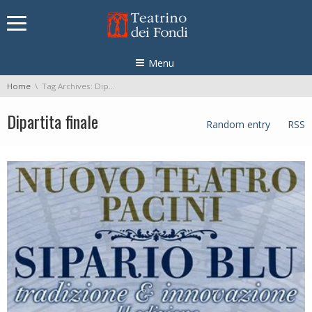
Skip navigation
Menu
You are here:
Home
Tag Archives: Dipartita finale
Dipartita finale
Random entry
RSS