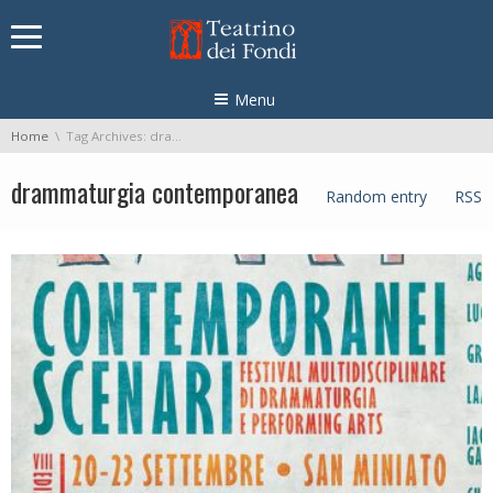
Skip navigation
Menu
You are here:
Home
Tag Archives: drammaturgia contemporanea
drammaturgia contemporanea
Random entry
RSS