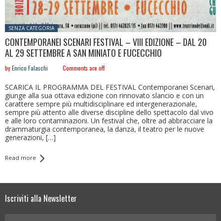
Posted in:
SENZA CATEGORIA
CONTEMPORANEI SCENARI FESTIVAL – VIII EDIZIONE – DAL 20
AL 29 SETTEMBRE A SAN MINIATO E FUCECCHIO
by
Enrico Falaschi
Comments are off
SCARICA IL PROGRAMMA DEL FESTIVAL Contemporanei Scenari,
giunge alla sua ottava edizione con rinnovato slancio e con un
carattere sempre più multidisciplinare ed intergenerazionale,
sempre più attento alle diverse discipline dello spettacolo dal vivo
e alle loro contaminazioni. Un festival che, oltre ad abbracciare la
drammaturgia contemporanea, la danza, il teatro per le nuove
generazioni, […]
Read more
Iscriviti alla Newsletter
Your Name