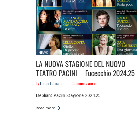
Posted
NEWS
in:
LA NUOVA STAGIONE DEL NUOVO
TEATRO PACINI – Fucecchio 2024.25
by
Enrico Falaschi
Comments are off
Depliant Pacini Stagione 2024.25
Read more