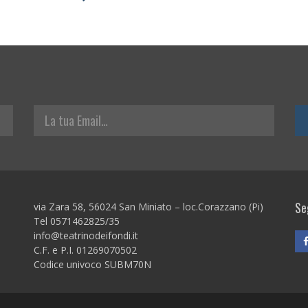
La tua Email
Seg
via Zara 58, 56024 San Miniato – loc.Corazzano (Pi)
Tel 0571462825/35
info@teatrinodeifondi.it
C.F. e P.I. 01269070502
Codice univoco SUBM70N