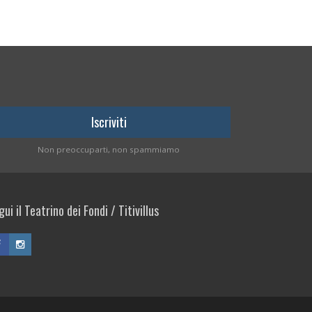
Non preoccuparti, non spammiamo
ui il Teatrino dei Fondi / Titivillus