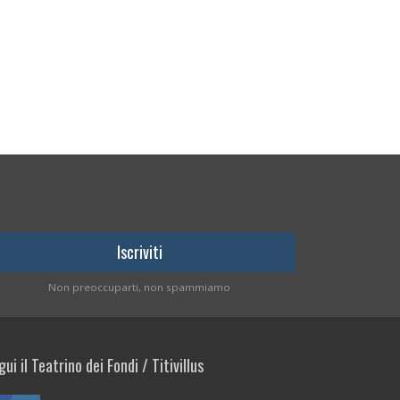
Non preoccuparti, non spammiamo
ui il Teatrino dei Fondi / Titivillus