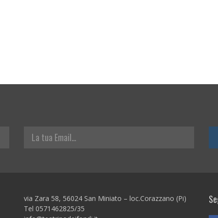
La tua Email
Seg
via Zara 58, 56024 San Miniato – loc.Corazzano (Pi)
Tel 0571462825/35